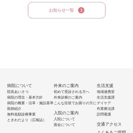
お知らせ一覧
病院について
外来のご案内
生活支援
院長あいさつ
初めて受診される方へ
地域連携室
病院の理念・基本方針
外来診療のご案内
生活支援課
病院の概要・沿革・施設基準
こんな症状でお困りの方に
デイケア
医師紹介
作業療法課
入院のご案内
無料低額診療事業
訪問看護
入院について
ときわだより（広報誌）
交通アクセス
面会について
よくあるご質問